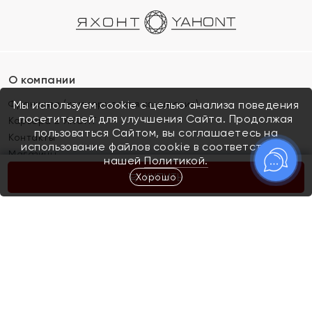
О компании
Франшиза (коммерческая концессия)
Мы используем cookie с целью анализа поведения
посетителей для улучшения Сайта. Продолжая
Карьера в ЯХОНТ
пользоваться Сайтом, вы соглашаетесь на
Контакты
использование файлов cookie в соответствии с
Магазины
нашей
Политикой.
Хорошо
КУПИТЬ
Покупателям
Как определить размер украшения
Киров
Акции
Магазины
Скупка и обмен золота
Отзывы
Электронный подарочный сертификат
Помолвка и свадьба
Правила пользования Электронным
Каталог
подарочным сертификатом «Яхонт»