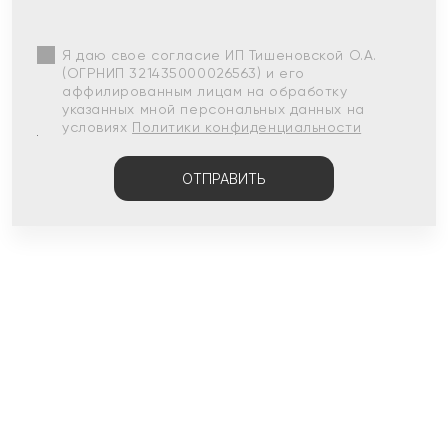
Я даю свое согласие ИП Тишеновской О.А.
(ОГРНИП 321435000026563) и его
аффилированным лицам на обработку
указанных мной персональных данных на
условиях
Политики конфиденциальности
ОТПРАВИТЬ