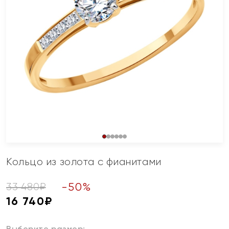
Кольцо из золота с фианитами
-
50
%
33 480
₽
16 740
₽
Выберите размер: