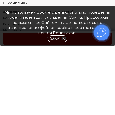
О компании
Франшиза (коммерческая концессия)
Мы используем cookie с целью анализа поведения
посетителей для улучшения Сайта. Продолжая
Карьера в ЯХОНТ
пользоваться Сайтом, вы соглашаетесь на
Контакты
использование файлов cookie в соответствии с
Магазины
нашей
Политикой.
Хорошо
КУПИТЬ
Покупателям
Как определить размер украшения
Киров
Акции
Магазины
Скупка и обмен золота
Отзывы
Электронный подарочный сертификат
Помолвка и свадьба
Правила пользования Электронным
Каталог
подарочным сертификатом «Яхонт»
Новинки
Доставка и оплата
Акции
Скупка и обмен золота
Доставка и оплата