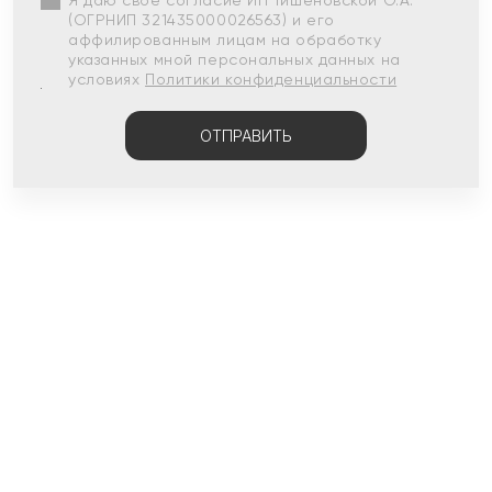
Я даю свое согласие ИП Тишеновской О.А.
(ОГРНИП 321435000026563) и его
аффилированным лицам на обработку
указанных мной персональных данных на
условиях
Политики конфиденциальности
ОТПРАВИТЬ