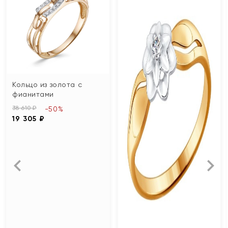
Кольцо из золота с
фианитами
38 610 ₽
-50%
19 305 ₽