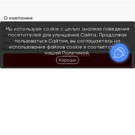
О компании
Франшиза (коммерческая концессия)
Мы используем cookie с целью анализа поведения
посетителей для улучшения Сайта. Продолжая
Карьера в ЯХОНТ
пользоваться Сайтом, вы соглашаетесь на
Контакты
использование файлов cookie в соответствии с
Магазины
нашей
Политикой.
Хорошо
КУПИТЬ
Покупателям
Как определить размер украшения
Киров
Акции
Магазины
Скупка и обмен золота
Отзывы
Электронный подарочный сертификат
Помолвка и свадьба
Правила пользования Электронным
Каталог
подарочным сертификатом «Яхонт»
Новинки
Доставка и оплата
Акции