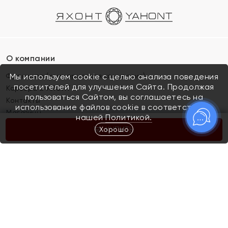
О компании
Франшиза (коммерческая концессия)
Мы используем cookie с целью анализа поведения
посетителей для улучшения Сайта. Продолжая
Карьера в ЯХОНТ
пользоваться Сайтом, вы соглашаетесь на
Контакты
использование файлов cookie в соответствии с
Магазины
нашей
Политикой.
Хорошо
КУПИТЬ
Покупателям
Как определить размер украшения
Киров
Акции
Магазины
Скупка и обмен золота
Отзывы
Электронный подарочный сертификат
Помолвка и свадьба
Правила пользования Электронным
Каталог
подарочным сертификатом «Яхонт»