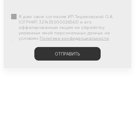
Я даю свое согласие ИП Тишеновской О.А.
(ОГРНИП 321435000026563) и его
аффилированным лицам на обработку
указанных мной персональных данных на
условиях
Политики конфиденциальности
ОТПРАВИТЬ