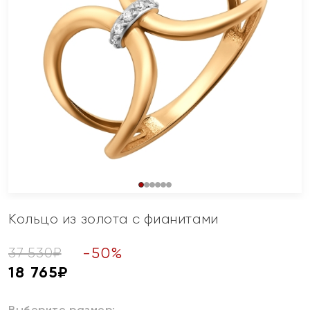
Кольцо из золота с фианитами
-
50
%
37 530
₽
18 765
₽
Выберите размер: