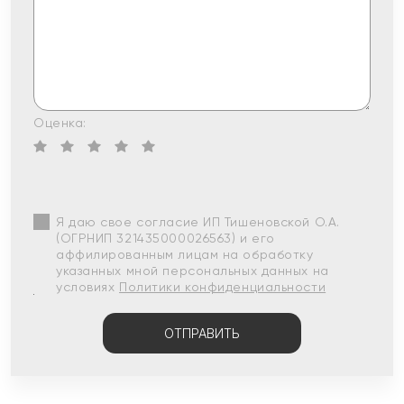
Оценка:
Я даю свое согласие ИП Тишеновской О.А.
(ОГРНИП 321435000026563) и его
аффилированным лицам на обработку
указанных мной персональных данных на
условиях
Политики конфиденциальности
ОТПРАВИТЬ