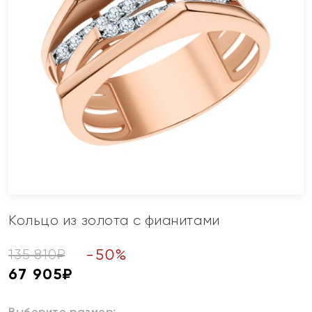
Кольцо из золота с фианитами
-
50
%
135 810
₽
67 905
₽
Выберите размер: