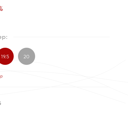
%
ер:
19.5
20
ер
5