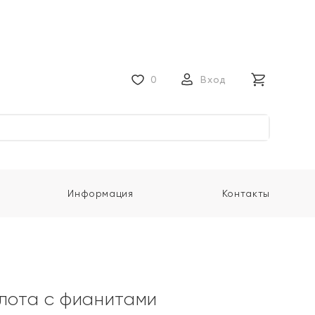
0
Вход
Информация
Контакты
олота с фианитами