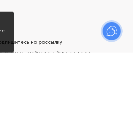
ие
одпишитесь на рассылку
одпишитесь, чтобы узнать больше о новых
оступлениях, новостях и спецпредложениях Яхонт!
Я даю свое согласие ИП Тишеновской О.А.
(ОГРНИП 321435000026563) и его
аффилированным лицам на обработку указанных