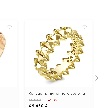
Кольцо из лимонного золота
К
б
-50%
99 360 ₽
49 680 ₽
101