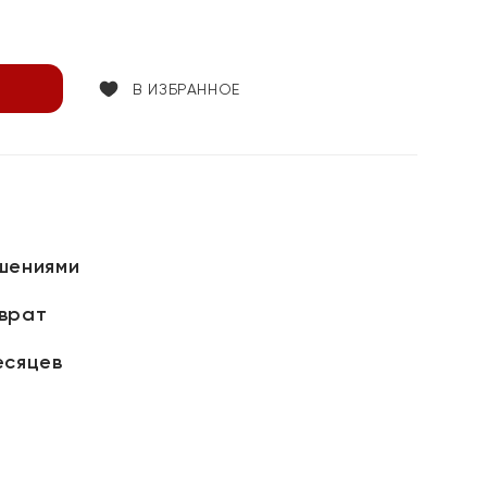
В ИЗБРАННОЕ
шениями
зврат
есяцев