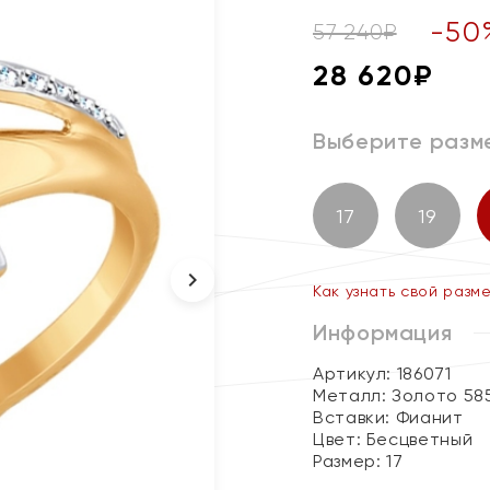
-
50
57 240
₽
28 620
₽
Выберите разм
17
19
Как узнать свой разм
Информация
Артикул: 186071
Металл:
Золото 58
Вставки:
Фианит
Цвет:
Бесцветный
Размер:
17