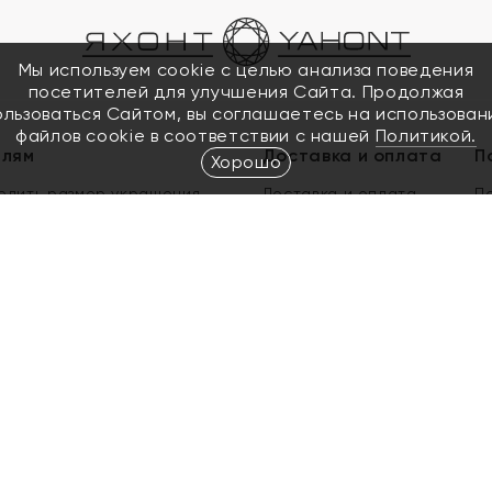
Мы используем cookie с целью анализа поведения
посетителей для улучшения Сайта. Продолжая
ользоваться Сайтом, вы соглашаетесь на использован
файлов cookie в соответствии с нашей
Политикой.
елям
Доставка и оплата
П
Хорошо
елить размер украшения
Доставка и оплата
П
п
обмен золота
ый подарочный сертификат
ользования Электронным
м сертификатом «Яхонт»