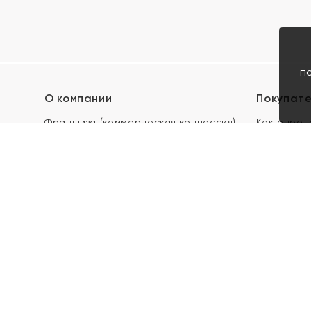
п
О компании
Покупат
Франшиза (коммерческая концессия)
Как опред
Карьера в ЯХОНТ
Акции
Контакты
Скупка и 
Магазины
Отзывы
Электронн
Правила п
подарочны