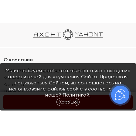
О компании
Франшиза (коммерческая концессия)
Мы используем cookie с целью анализа поведения
посетителей для улучшения Сайта. Продолжая
Карьера в ЯХОНТ
пользоваться Сайтом, вы соглашаетесь на
Контакты
использование файлов cookie в соответствии с
Магазины
нашей
Политикой.
Хорошо
КУПИТЬ
Покупателям
Как определить размер украшения
Киров
Акции
Магазины
Скупка и обмен золота