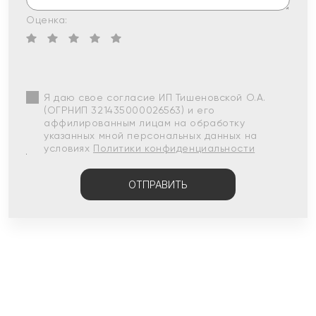
Оценка:
Я даю свое согласие ИП Тишеновской О.А.
(ОГРНИП 321435000026563) и его
аффилированным лицам на обработку
указанных мной персональных данных на
условиях
Политики конфиденциальности
ОТПРАВИТЬ