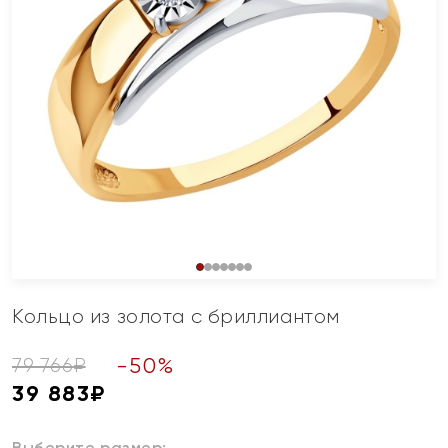
Кольцо из золота с бриллиантом
-
50
%
79 766
₽
39 883
₽
Выберите размер: