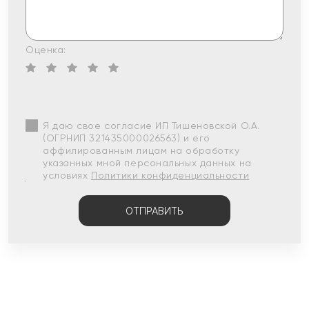
Оценка:
Я даю свое согласие ИП Тишеновской О.А.
(ОГРНИП 321435000026563) и его
аффилированным лицам на обработку
указанных мной персональных данных на
условиях
Политики конфиденциальности
ОТПРАВИТЬ