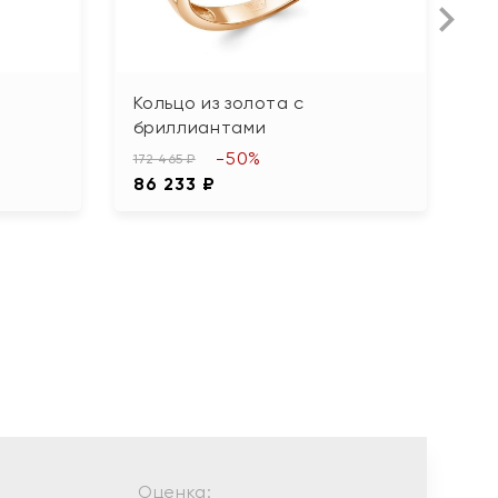
Кольцо из золота с
К
бриллиантами
б
-50%
172 465 ₽
89
86 233 ₽
4
Оценка: