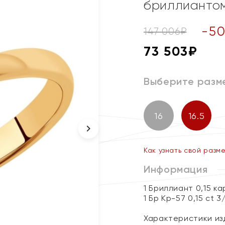
бриллианто
-
5
147 006
₽
73 503
₽
Выберите разм
16
16.5
Как узнать свой разм
Информация
1 Бриллиант 0,15 к
1 Бр Кр-57 0,15 ct 3
Характеристики изд