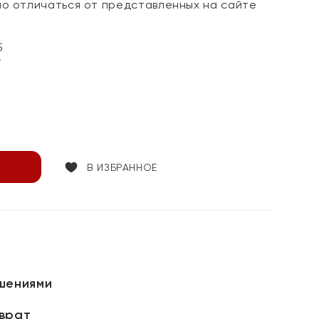
но отличаться от представленных на сайте
5
т
В ИЗБРАННОЕ
шениями
зврат