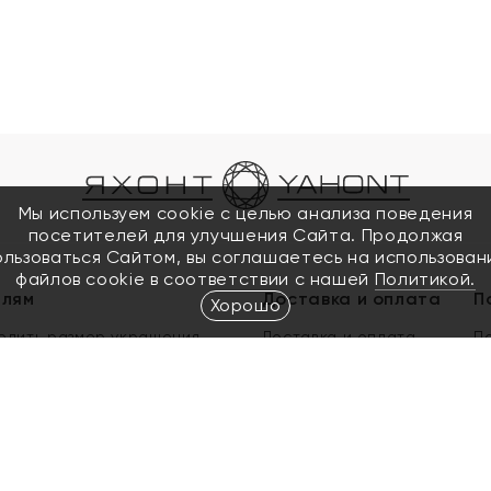
Мы используем cookie с целью анализа поведения
посетителей для улучшения Сайта. Продолжая
ользоваться Сайтом, вы соглашаетесь на использован
файлов cookie в соответствии с нашей
Политикой.
елям
Доставка и оплата
П
Хорошо
елить размер украшения
Доставка и оплата
П
п
обмен золота
ый подарочный сертификат
ользования Электронным
м сертификатом «Яхонт»