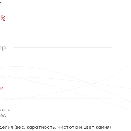
м
0
%
ер:
ер
арата
/6А
елия (вес, каратность, чистота и цвет камня)