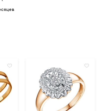
есяцев