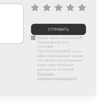
ОТПРАВИТЬ
Я даю свое согласие ИП
Тишеновской О.А.
(ОГРНИП
321435000026563) и его
аффилированным лицам
на обработку указанных
мной персональных
данных на условиях
Политики
конфиденциальности