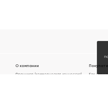
п
О компании
Покупат
Франшиза (коммерческая концессия)
Как опред
Карьера в ЯХОНТ
Акции
Контакты
Скупка и 
Магазины
Отзывы
Электронн
Правила п
подарочны