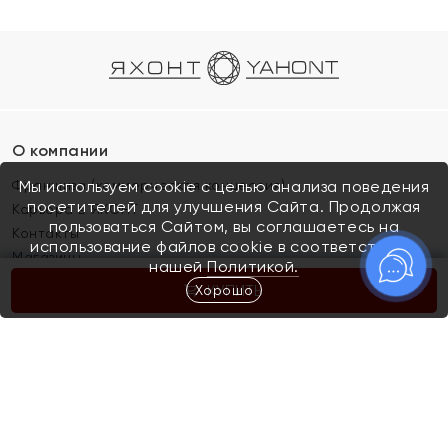
О компании
Франшиза (коммерческая концессия)
Мы используем cookie с целью анализа поведения
посетителей для улучшения Сайта. Продолжая
Карьера в ЯХОНТ
пользоваться Сайтом, вы соглашаетесь на
Контакты
использование файлов cookie в соответствии с
Магазины
нашей
Политикой.
Хорошо
КУПИТЬ
Покупателям
Как определить размер украшения
Киров
Акции
Магазины
Скупка и обмен золота
Отзывы
Электронный подарочный сертификат
Помолвка и свадьба