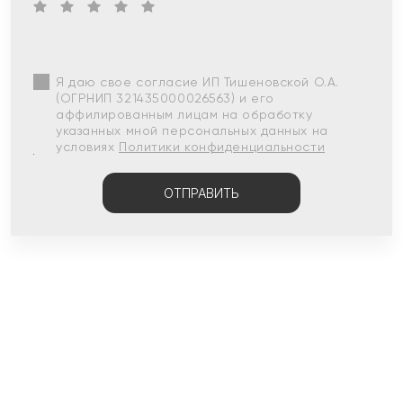
Я даю свое согласие ИП Тишеновской О.А.
(ОГРНИП 321435000026563) и его
аффилированным лицам на обработку
указанных мной персональных данных на
условиях
Политики конфиденциальности
ОТПРАВИТЬ