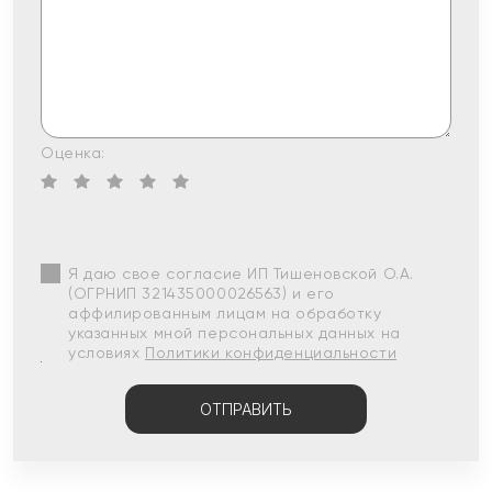
Оценка:
Я даю свое согласие ИП Тишеновской О.А.
(ОГРНИП 321435000026563) и его
аффилированным лицам на обработку
указанных мной персональных данных на
условиях
Политики конфиденциальности
ОТПРАВИТЬ