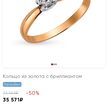
Кольцо из золота с бриллиантом
ЛегкоВес
-
50
%
71 141
₽
35 571
₽