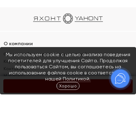
О компании
Франшиза (коммерческая концессия)
Мы используем cookie с целью анализа поведения
посетителей для улучшения Сайта. Продолжая
Карьера в ЯХОНТ
пользоваться Сайтом, вы соглашаетесь на
Контакты
использование файлов cookie в соответствии с
Магазины
нашей
Политикой.
Хорошо
КУПИТЬ
Покупателям
Как определить размер украшения
Киров
Акции
Магазины
Скупка и обмен золота
Отзывы
Электронный подарочный сертификат
Помолвка и свадьба