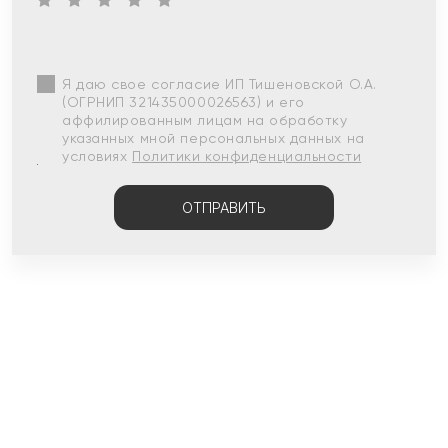
Я даю свое согласие ИП Тишеновской О.А.
(ОГРНИП 321435000026563) и его
аффилированным лицам на обработку
указанных мной персональных данных на
условиях
Политики конфиденциальности
ОТПРАВИТЬ