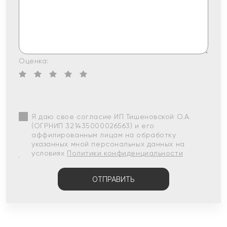
Оценка:
Я даю свое согласие ИП Тишеновской О.А.
(ОГРНИП 321435000026563) и его
аффилированным лицам на обработку
указанных мной персональных данных на
условиях
Политики конфиденциальности
ОТПРАВИТЬ