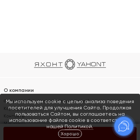
О компании
Франшиза (коммерческая концессия)
Мы используем cookie с целью анализа поведения
посетителей для улучшения Сайта. Продолжая
Карьера в ЯХОНТ
пользоваться Сайтом, вы соглашаетесь на
Контакты
использование файлов cookie в соответствии с
Магазины
нашей
Политикой.
Хорошо
КУПИТЬ
Покупателям