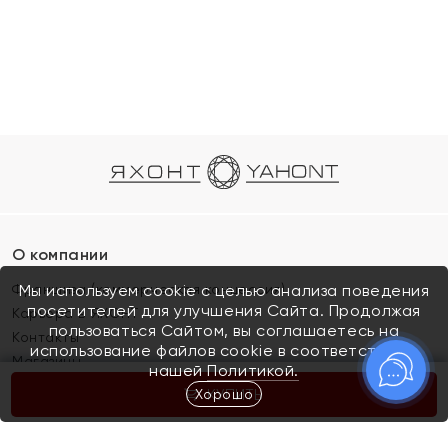
О компании
Франшиза (коммерческая концессия)
Мы используем cookie с целью анализа поведения
посетителей для улучшения Сайта. Продолжая
Карьера в ЯХОНТ
пользоваться Сайтом, вы соглашаетесь на
Контакты
использование файлов cookie в соответствии с
Магазины
нашей
Политикой.
Хорошо
КУПИТЬ
Покупателям
Как определить размер украшения