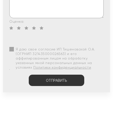
Оценка:
Я даю свое согласие ИП Тишеновской О.А.
(ОГРНИП 321435000026563) и его
аффилированным лицам на обработку
указанных мной персональных данных на
условиях
Политики конфиденциальности
ОТПРАВИТЬ