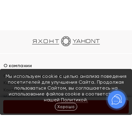
О компании
Франшиза (коммерческая концессия)
Мы используем cookie с целью анализа поведения
посетителей для улучшения Сайта. Продолжая
Карьера в ЯХОНТ
пользоваться Сайтом, вы соглашаетесь на
Контакты
использование файлов cookie в соответствии с
Магазины
нашей
Политикой.
Хорошо
КУПИТЬ
Покупателям
Как определить размер украшения
Киров
Акции