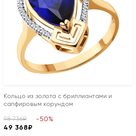
Кольцо из золота с бриллиантами и
сапфировым корундом
-
50
%
98 736
₽
49 368
₽