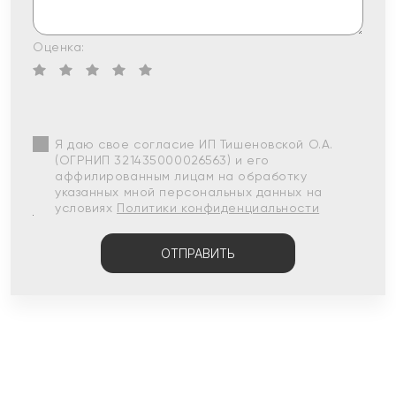
Оценка:
Я даю свое согласие ИП Тишеновской О.А.
(ОГРНИП 321435000026563) и его
аффилированным лицам на обработку
указанных мной персональных данных на
условиях
Политики конфиденциальности
ОТПРАВИТЬ