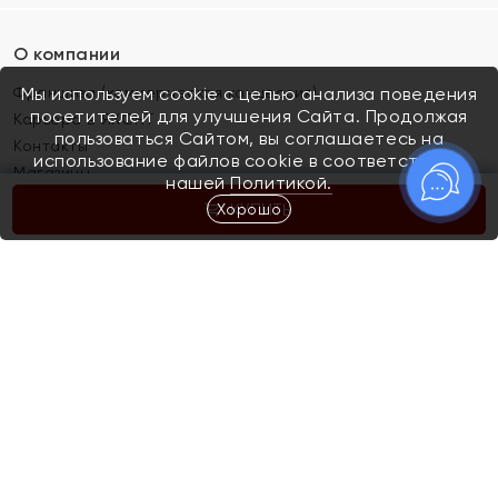
О компании
Франшиза (коммерческая концессия)
Мы используем cookie с целью анализа поведения
посетителей для улучшения Сайта. Продолжая
Карьера в ЯХОНТ
пользоваться Сайтом, вы соглашаетесь на
Контакты
использование файлов cookie в соответствии с
Магазины
нашей
Политикой.
Хорошо
КУПИТЬ
Покупателям
Как определить размер украшения
Киров
Акции
Магазины
Скупка и обмен золота
Отзывы
Электронный подарочный сертификат
Помолвка и свадьба
Правила пользования Электронным
Каталог
подарочным сертификатом «Яхонт»
Новинки
Доставка и оплата
Акции