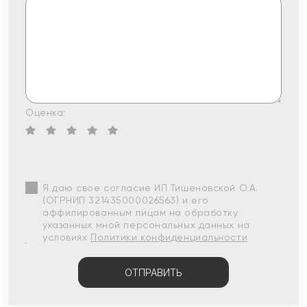
Оценка:
Я даю свое согласие ИП Тишеновской О.А.
(ОГРНИП 321435000026563) и его
аффилированным лицам на обработку
указанных мной персональных данных на
условиях
Политики конфиденциальности
ОТПРАВИТЬ