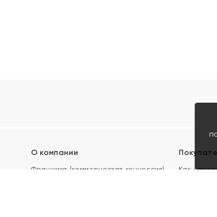
п
О компании
Покупат
Франшиза (коммерческая концессия)
Как опред
Карьера в ЯХОНТ
Акции
Контакты
Скупка и 
Магазины
Отзывы
Электронн