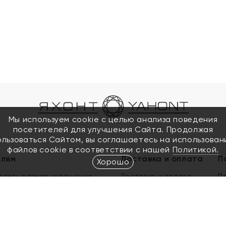
Мы используем cookie с целью анализа поведения
посетителей для улучшения Сайта. Продолжая
ользоваться Сайтом, вы соглашаетесь на использован
файлов cookie в соответствии с нашей
Политикой.
елям
Доставка и оплата
П
Хорошо
елить размер украшения
Доставка и оплата
П
п
обмен золота
ый подарочный сертификат