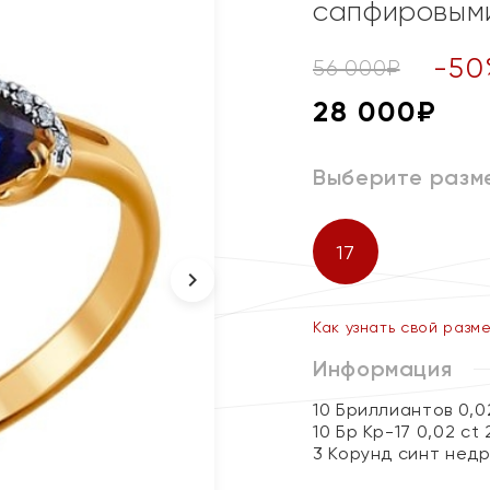
сапфировым
-
50
56 000
₽
28 000
₽
Выберите разм
17
Как узнать свой разм
Информация
10 Бриллиантов 0,0
10 Бр Кр-17 0,02 ct
3 Корунд синт недра