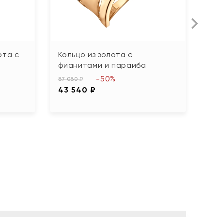
ота с
Кольцо из золота с
К
фианитами и параиба
72
-50%
3
87 080 ₽
43 540 ₽