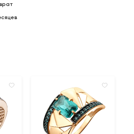
зврат
есяцев