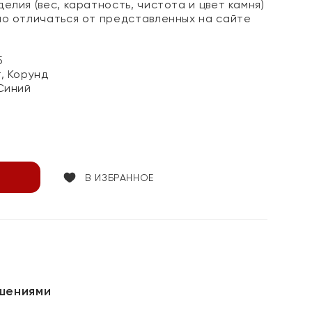
елия (вес, каратность, чистота и цвет камня)
но отличаться от представленных на сайте
5
, Корунд
Синий
В ИЗБРАННОЕ
шениями