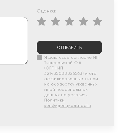
Оценка:
ОТПРАВИТЬ
Я даю свое согласие ИП
Тишеновской О.А.
(ОГРНИП
321435000026563) и его
аффилированным лицам
на обработку указанных
мной персональных
данных на условиях
Политики
конфиденциальности