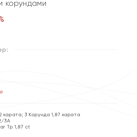
и корундами
%
ер:
ер
2 карата; 3 Корунда 1,87 карата
 2/3А
г Тр 1,87 ct