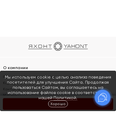
О компании
Франшиза (коммерческая концессия)
Мы используем cookie с целью анализа поведения
посетителей для улучшения Сайта. Продолжая
Карьера в ЯХОНТ
пользоваться Сайтом, вы соглашаетесь на
Контакты
использование файлов cookie в соответствии с
Магазины
нашей
Политикой.
Хорошо
КУПИТЬ
Покупателям