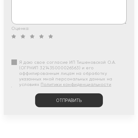
Оценка:
Я даю свое согласие ИП Тишеновской О.А.
(ОГРНИП 321435000026563) и его
аффилированным лицам на обработку
указанных мной персональных данных на
условиях
Политики конфиденциальности
ОТПРАВИТЬ