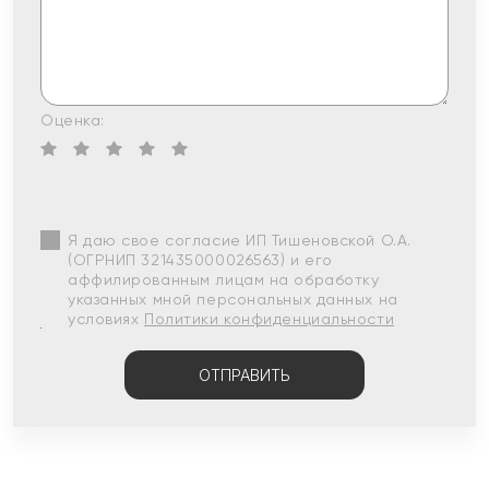
Оценка:
Я даю свое согласие ИП Тишеновской О.А.
(ОГРНИП 321435000026563) и его
аффилированным лицам на обработку
указанных мной персональных данных на
условиях
Политики конфиденциальности
ОТПРАВИТЬ