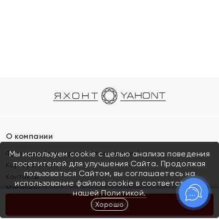
О компании
Франшиза (коммерческая концессия)
Мы используем cookie с целью анализа поведения
посетителей для улучшения Сайта. Продолжая
Карьера в ЯХОНТ
пользоваться Сайтом, вы соглашаетесь на
Контакты
использование файлов cookie в соответствии с
Магазины
нашей
Политикой.
Хорошо
КУПИТЬ
Покупателям