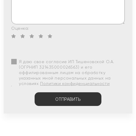
Оценка:
Я даю свое согласие ИП Тишеновской О.А.
(ОГРНИП 321435000026563) и его
аффилированным лицам на обработку
указанных мной персональных данных на
условиях
Политики конфиденциальности
ОТПРАВИТЬ