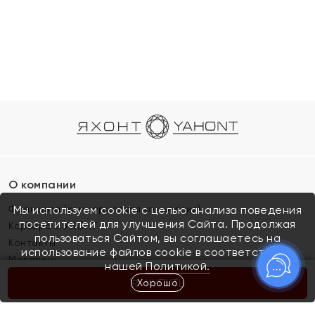
О компании
Франшиза (коммерческая концессия)
Мы используем cookie с целью анализа поведения
посетителей для улучшения Сайта. Продолжая
Карьера в ЯХОНТ
пользоваться Сайтом, вы соглашаетесь на
Контакты
использование файлов cookie в соответствии с
Магазины
нашей
Политикой.
Хорошо
КУПИТЬ
Покупателям