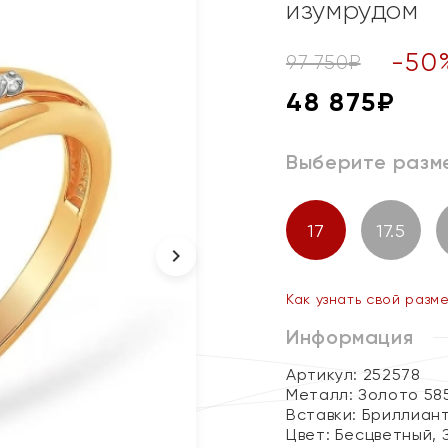
изумрудом
-
50
97 750
₽
48 875
₽
Выберите разм
17
17.5
Как узнать свой разм
Информация
Артикул: 252578
Металл:
Золото 58
Вставки:
Бриллиант
Цвет:
Бесцветный, 