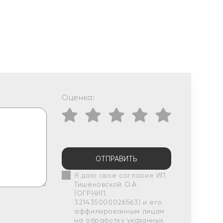
Оценка:
ОТПРАВИТЬ
Я даю свое согласие ИП
Тишеновской О.А.
(ОГРНИП
321435000026563) и его
аффилированным лицам
на обработку указанных