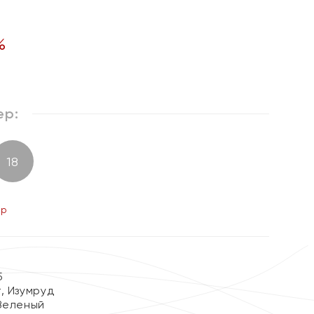
%
ер:
18
ер
5
, Изумруд
Зеленый