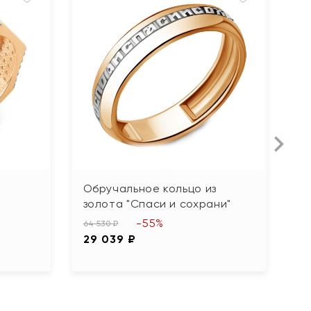
Обручальное кольцо из
К
золота "Спаси и сохрани"
ф
-55%
64 530 ₽
39
29 039 ₽
1