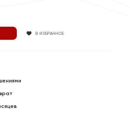
В ИЗБРАННОЕ
шениями
зврат
есяцев