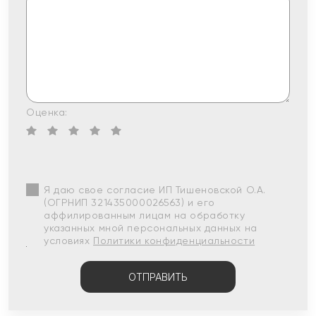
Оценка:
Я даю свое согласие ИП Тишеновской О.А.
(ОГРНИП 321435000026563) и его
аффилированным лицам на обработку
указанных мной персональных данных на
условиях
Политики конфиденциальности
ОТПРАВИТЬ