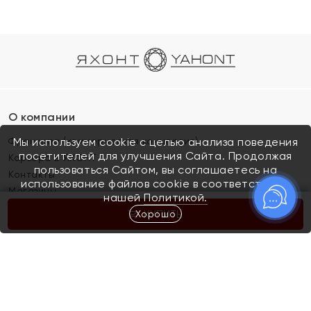
О компании
Франшиза (коммерческая концессия)
Мы используем cookie с целью анализа поведения
посетителей для улучшения Сайта. Продолжая
Карьера в ЯХОНТ
пользоваться Сайтом, вы соглашаетесь на
Контакты
использование файлов cookie в соответствии с
Магазины
нашей
Политикой.
Хорошо
КУПИТЬ
Покупателям
Как определить размер украшения
Киров
Акции
Магазины
Скупка и обмен золота
Отзывы