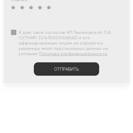
Я даю свое согласие ИП Тишеновской О.А.
(ОГРНИП 321435000026563) и его
аффилированным лицам на обработку
указанных мной персональных данных на
условиях
Политики конфиденциальности
ОТПРАВИТЬ