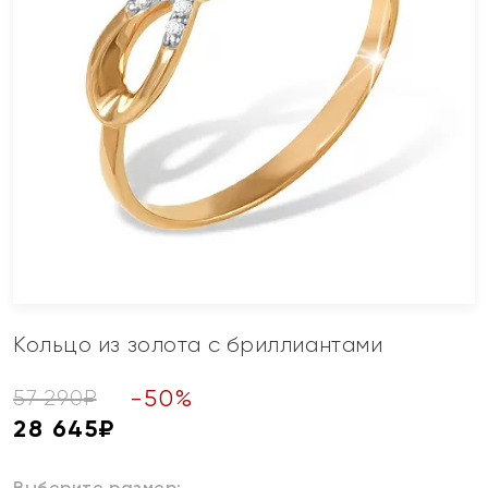
Кольцо из золота с бриллиантами
-
50
%
57 290
₽
28 645
₽
Выберите размер: