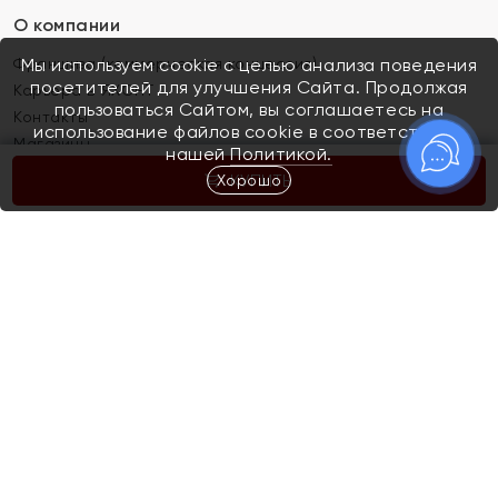
О компании
Франшиза (коммерческая концессия)
Мы используем cookie с целью анализа поведения
посетителей для улучшения Сайта. Продолжая
Карьера в ЯХОНТ
пользоваться Сайтом, вы соглашаетесь на
Контакты
использование файлов cookie в соответствии с
Магазины
нашей
Политикой.
Хорошо
КУПИТЬ
Покупателям
Как определить размер украшения
Киров
Акции
Магазины
Скупка и обмен золота
Отзывы
Электронный подарочный сертификат
Помолвка и свадьба
Правила пользования Электронным
Каталог
подарочным сертификатом «Яхонт»
Новинки
Доставка и оплата
Акции
Скупка и обмен золота
Доставка и оплата