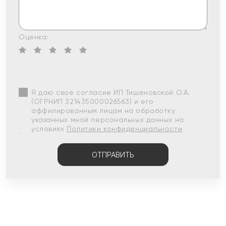
Оценка:
Я даю свое согласие ИП Тишеновской О.А.
(ОГРНИП 321435000026563) и его
аффилированным лицам на обработку
указанных мной персональных данных на
условиях
Политики конфиденциальности
ОТПРАВИТЬ