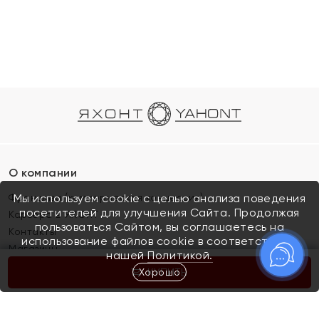
О компании
Франшиза (коммерческая концессия)
Мы используем cookie с целью анализа поведения
посетителей для улучшения Сайта. Продолжая
Карьера в ЯХОНТ
пользоваться Сайтом, вы соглашаетесь на
Контакты
использование файлов cookie в соответствии с
Магазины
нашей
Политикой.
Хорошо
КУПИТЬ
Покупателям
Как определить размер украшения
Киров