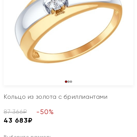
Кольцо из золота с бриллиантами
-
50
%
87 366
₽
43 683
₽
Выберите размер: