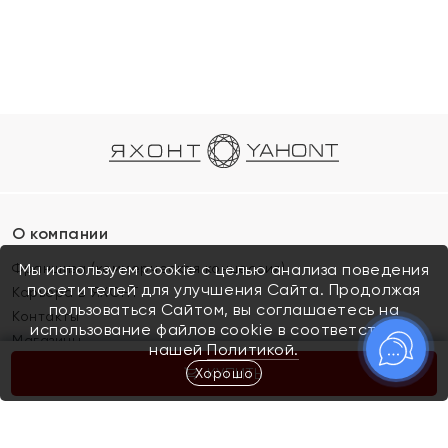
О компании
Франшиза (коммерческая концессия)
Мы используем cookie с целью анализа поведения
посетителей для улучшения Сайта. Продолжая
Карьера в ЯХОНТ
пользоваться Сайтом, вы соглашаетесь на
Контакты
использование файлов cookie в соответствии с
Магазины
нашей
Политикой.
Хорошо
КУПИТЬ
Покупателям
Как определить размер украшения
Киров