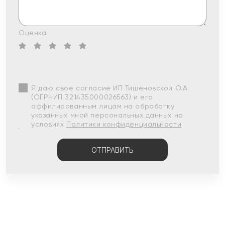
Оценка:
Я даю свое согласие ИП Тишеновской О.А.
(ОГРНИП 321435000026563) и его
аффилированным лицам на обработку
указанных мной персональных данных на
условиях
Политики конфиденциальности
ОТПРАВИТЬ