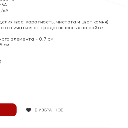
3/6А
3/6А
елия (вес, каратность, чистота и цвет камня)
но отличаться от представленных на сайте
ого элемента - 0,7 см
5 см
5
т
В ИЗБРАННОЕ