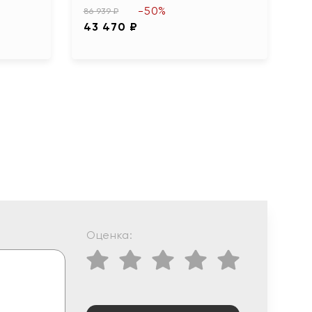
-50%
86 939 ₽
13
43 470 ₽
6
Оценка: