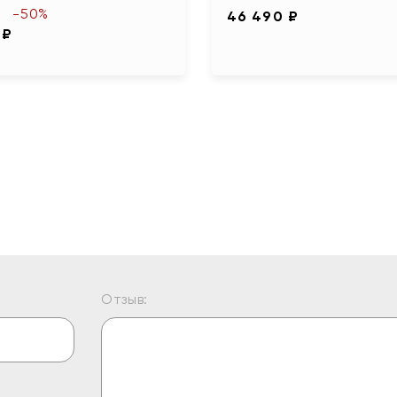
-50%
46 490 ₽
 ₽
Отзыв: