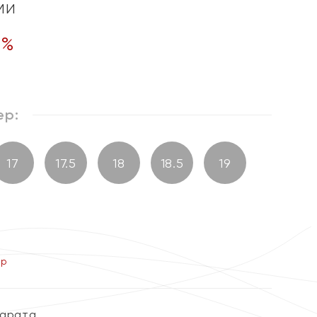
ми
0
%
ер:
17
17.5
18
18.5
19
ер
карата