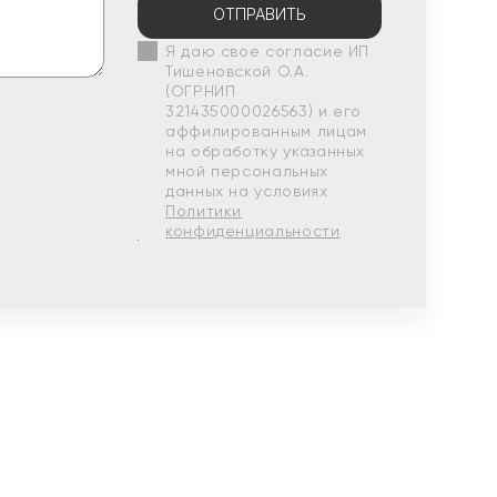
ОТПРАВИТЬ
Я даю свое согласие ИП
Тишеновской О.А.
(ОГРНИП
321435000026563) и его
аффилированным лицам
на обработку указанных
мной персональных
данных на условиях
Политики
конфиденциальности