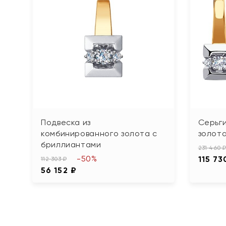
Подвеска из
Серьги
комбинированного золота с
золот
бриллиантами
231 460 
-50%
115 73
112 303 ₽
56 152 ₽