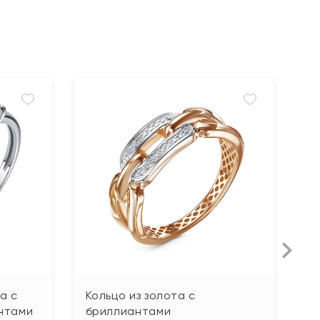
а с
Кольцо из золота с
К
нтами
бриллиантами
ф