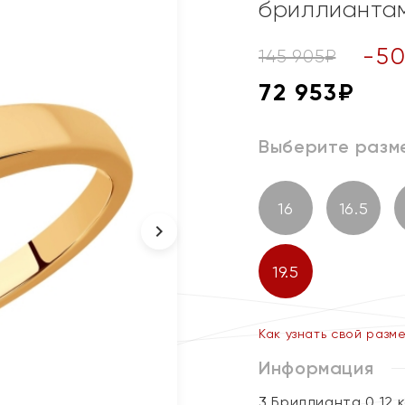
бриллианта
-
5
145 905
₽
72 953
₽
Выберите разм
16
16.5
19.5
Как узнать свой разм
Информация
3 Бриллианта 0,12 