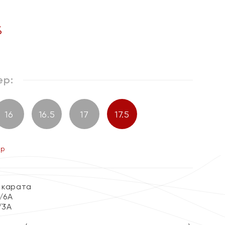
%
ер:
16
16.5
17
17.5
ер
 карата
3/6А
/3А