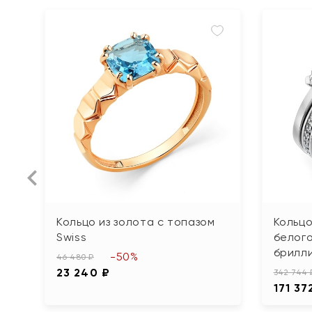
Кольцо из золота с топазом
Кольц
Swiss
белого
брилл
-50%
46 480 ₽
23 240 ₽
342 744 
171 37