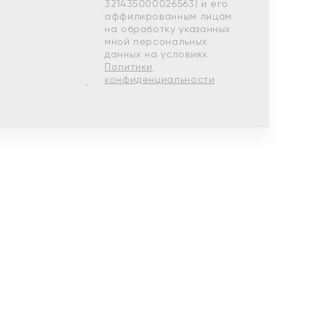
321435000026563) и его
аффилированным лицам
на обработку указанных
мной персональных
данных на условиях
Политики
конфиденциальности