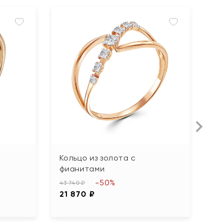
Кольцо из золота с
К
фианитами
ф
-50%
43 740 ₽
67
21 870 ₽
3