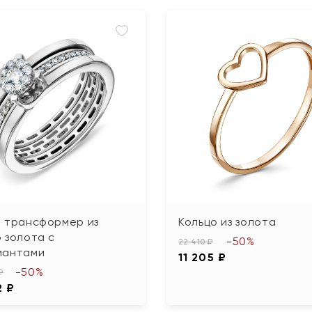
о трансформер из
Кольцо из золота
 золота с
-50%
22 410 ₽
иантами
11 205 ₽
-50%
₽
2 ₽