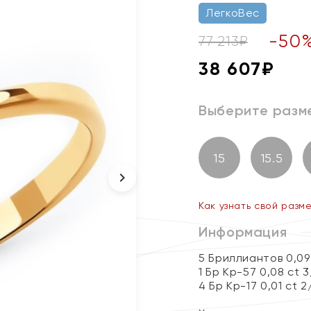
ЛегкоВес
-
50
77 213
₽
38 607
₽
Выберите разм
15
15.5
Как узнать свой разм
Информация
5 Бриллиантов 0,09
1 Бр Кр-57 0,08 ct 
4 Бр Кр-17 0,01 ct 2