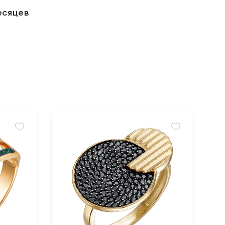
есяцев