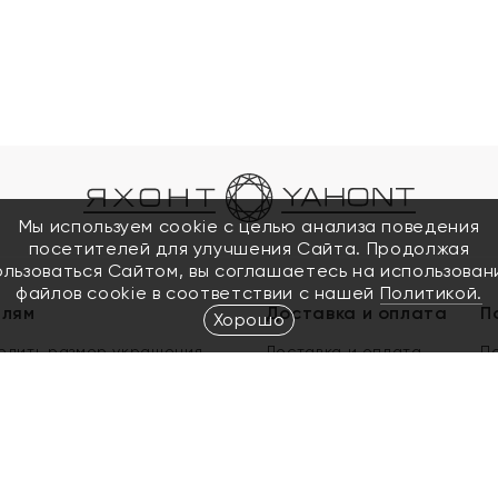
Мы используем cookie с целью анализа поведения
посетителей для улучшения Сайта. Продолжая
ользоваться Сайтом, вы соглашаетесь на использован
файлов cookie в соответствии с нашей
Политикой.
елям
Доставка и оплата
П
Хорошо
елить размер украшения
Доставка и оплата
П
п
обмен золота
ый подарочный сертификат
ользования Электронным