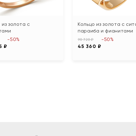
 из золота с
Кольцо из золота с си
тами
параиба и фианитами
-50%
-50%
90 720 ₽
5 ₽
45 360 ₽