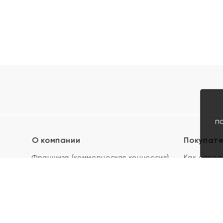
п
О компании
Покупат
Франшиза (коммерческая концессия)
Как опред
Карьера в ЯХОНТ
Акции
Контакты
Скупка и 
Магазины
Отзывы
Электронн
Правила п