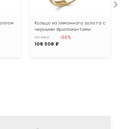
таллом
Кольцо из лимонного золота с
К
черными бриллиантами
т
-50%
217 015 ₽
45
108 508 ₽
2