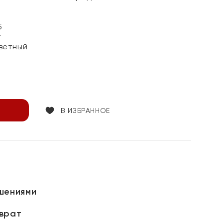
5
т
ветный
В ИЗБРАННОЕ
шениями
зврат