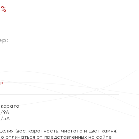
0
%
ер:
ер
 карата
7/9А
4/5А
елия (вес, каратность, чистота и цвет камня)
но отличаться от представленных на сайте