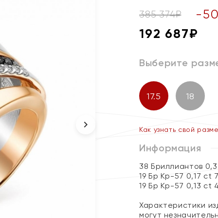
-
5
385 374
₽
192 687
₽
Выберите разм
17.5
18
Как узнать свой разм
Информация
38 Бриллиантов 0,3
19 Бр Кр-57 0,17 ct 
19 Бр Кр-57 0,13 ct 
Характеристики изд
могут незначитель