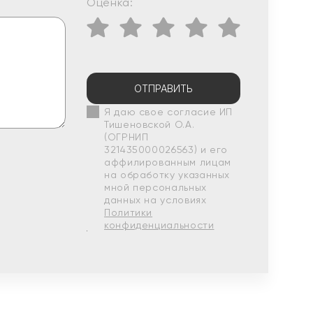
Оценка:
ОТПРАВИТЬ
Я даю свое согласие ИП
Тишеновской О.А.
(ОГРНИП
321435000026563) и его
аффилированным лицам
на обработку указанных
мной персональных
данных на условиях
Политики
конфиденциальности