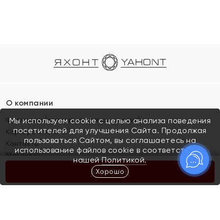
О компании
Франшиза (коммерческая концессия)
Мы используем cookie с целью анализа поведения
посетителей для улучшения Сайта. Продолжая
Карьера в ЯХОНТ
пользоваться Сайтом, вы соглашаетесь на
Контакты
использование файлов cookie в соответствии с
Магазины
нашей
Политикой.
Хорошо
КУПИТЬ
Покупателям
Как определить размер украшения
Киров
Акции
Магазины