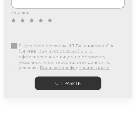
Оценка:
Я даю свое согласие ИП Тишеновской О.А.
(ОГРНИП 321435000026563) и его
аффилированным лицам на обработку
указанных мной персональных данных на
условиях
Политики конфиденциальности
ОТПРАВИТЬ