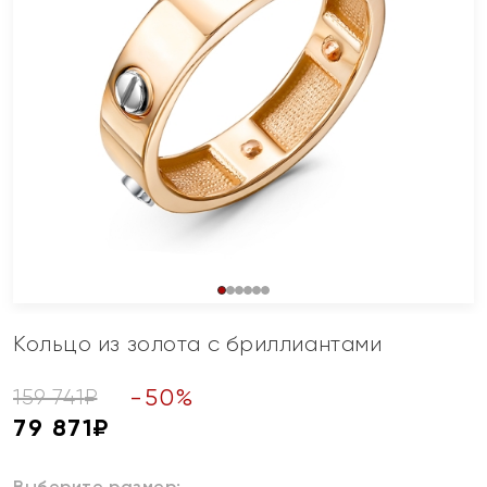
Кольцо из золота с бриллиантами
-
50
%
159 741
₽
79 871
₽
Выберите размер: