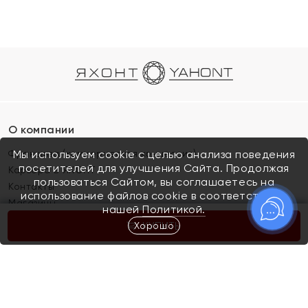
О компании
Франшиза (коммерческая концессия)
Мы используем cookie с целью анализа поведения
посетителей для улучшения Сайта. Продолжая
Карьера в ЯХОНТ
пользоваться Сайтом, вы соглашаетесь на
Контакты
использование файлов cookie в соответствии с
Магазины
нашей
Политикой.
Хорошо
КУПИТЬ
Покупателям
Как определить размер украшения
Киров
Акции
Магазины
Скупка и обмен золота