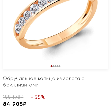
Обручальное кольцо из золота с
бриллиантами
-
55
%
188 678
₽
84 905
₽