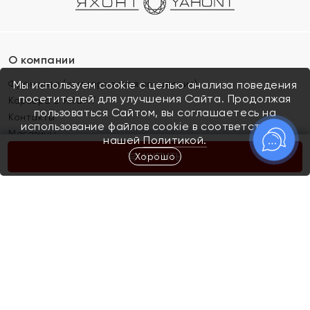
О компании
Франшиза (коммерческая концессия)
Мы используем cookie с целью анализа поведения
посетителей для улучшения Сайта. Продолжая
Карьера в ЯХОНТ
пользоваться Сайтом, вы соглашаетесь на
Контакты
использование файлов cookie в соответствии с
Магазины
нашей
Политикой.
Хорошо
КУПИТЬ
Покупателям
Как определить размер украшения
Киров
Акции
Магазины
Скупка и обмен золота
Отзывы
Электронный подарочный сертификат
Помолвка и свадьба
Правила пользования Электронным
Каталог
подарочным сертификатом «Яхонт»
Новинки