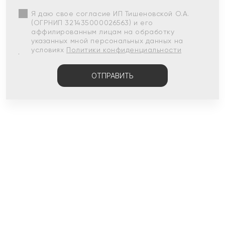
Я даю свое согласие ИП Тишеновской О.А.
(ОГРНИП 321435000026563) и его
аффилированным лицам на обработку
указанных мной персональных данных на
условиях
Политики конфиденциальности
ОТПРАВИТЬ