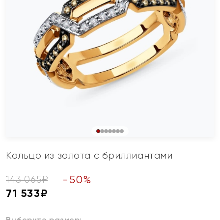
Кольцо из золота с бриллиантами
-
50
%
143 065
₽
71 533
₽
Выберите размер: