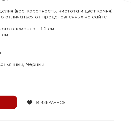
елия (вес, каратность, чистота и цвет камня)
но отличаться от представленных на сайте
ого элемента - 1,2 см
3 см
5
т
Коньячный, Черный
В ИЗБРАННОЕ