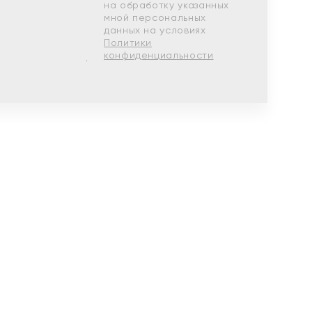
на обработку указанных
мной персональных
данных на условиях
Политики
конфиденциальности