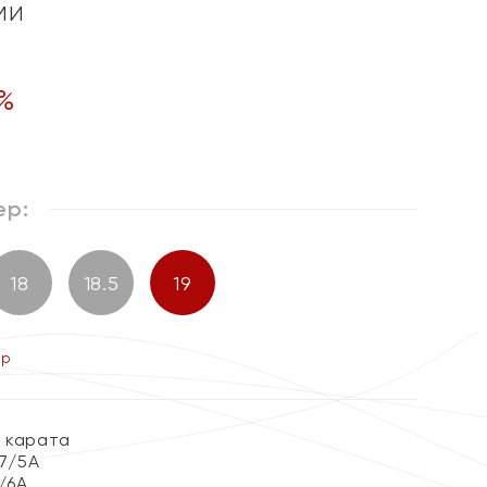
ми
%
ер:
18
18.5
19
ер
9 карата
 7/5А
7/6А