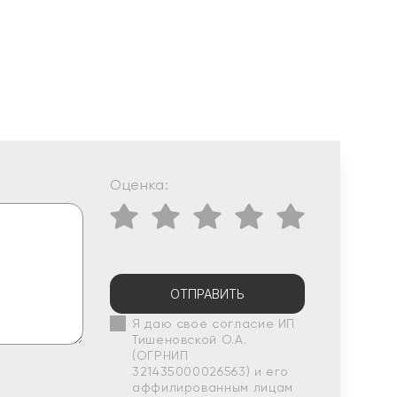
Оценка:
ОТПРАВИТЬ
Я даю свое согласие ИП
Тишеновской О.А.
(ОГРНИП
321435000026563) и его
аффилированным лицам