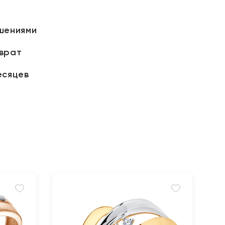
шениями
зврат
есяцев