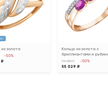
Вес
 из золота
Кольцо из золота с
бриллиантами и рубин
-50%
-50%
 ₽
110 058 ₽
55 029 ₽