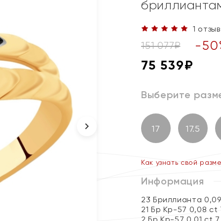
бриллианта
1 отзыв
-
50
151 077
₽
75 539
₽
Выберите разм
17
17.5
Как узнать свой разм
Информация
23 Бриллианта 0,0
21 Бр Кр-57 0,08 ct
2 Бр Кр-57 0,01 ct 