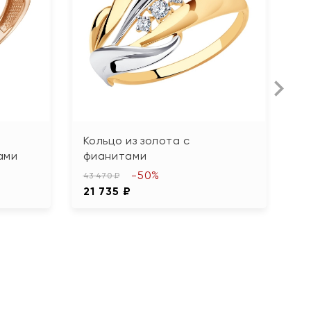
Кольцо из золота с
К
ами
фианитами
б
-50%
43 470 ₽
16
21 735 ₽
8