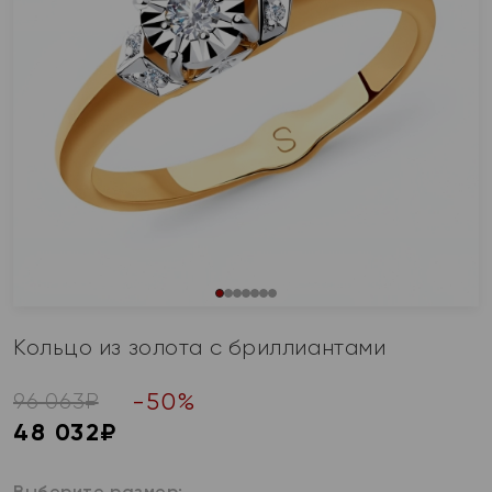
Кольцо из золота с бриллиантами
-
50
%
96 063
₽
48 032
₽
Выберите размер: