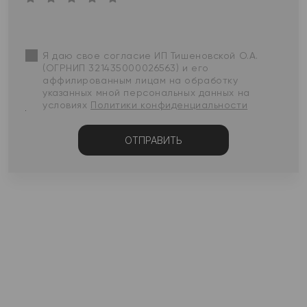
Я даю свое согласие ИП Тишеновской О.А.
(ОГРНИП 321435000026563) и его
аффилированным лицам на обработку
указанных мной персональных данных на
условиях
Политики конфиденциальности
ОТПРАВИТЬ