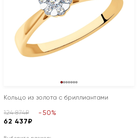
Кольцо из золота с бриллиантами
-
50
%
124 874
₽
62 437
₽
Выберите размер: