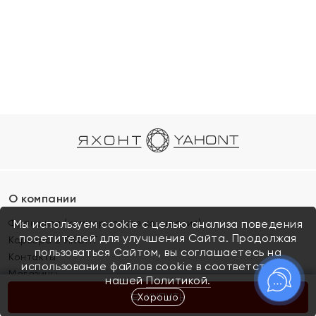
О компании
Франшиза (коммерческая концессия)
Мы используем cookie с целью анализа поведения
посетителей для улучшения Сайта. Продолжая
Карьера в ЯХОНТ
пользоваться Сайтом, вы соглашаетесь на
Контакты
использование файлов cookie в соответствии с
Магазины
нашей
Политикой.
Хорошо
КУПИТЬ
Покупателям