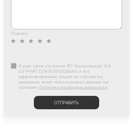
Оценка:
Я даю свое согласие ИП Тишеновской О.А.
(ОГРНИП 321435000026563) и его
аффилированным лицам на обработку
указанных мной персональных данных на
условиях
Политики конфиденциальности
ОТПРАВИТЬ