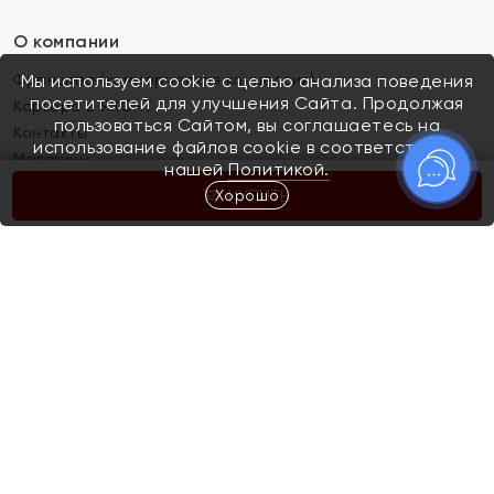
О компании
Франшиза (коммерческая концессия)
Мы используем cookie с целью анализа поведения
посетителей для улучшения Сайта. Продолжая
Карьера в ЯХОНТ
пользоваться Сайтом, вы соглашаетесь на
Контакты
использование файлов cookie в соответствии с
Магазины
нашей
Политикой.
Хорошо
КУПИТЬ
Покупателям
Как определить размер украшения
Киров
Акции
Магазины
Скупка и обмен золота
Отзывы
Электронный подарочный сертификат
Помолвка и свадьба
Правила пользования Электронным
Каталог
подарочным сертификатом «Яхонт»
Новинки
Доставка и оплата
Акции