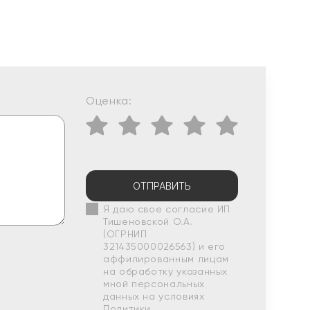
Оценка:
ОТПРАВИТЬ
Я даю свое согласие ИП
Тишеновской О.А.
(ОГРНИП
321435000026563) и его
аффилированным лицам
на обработку указанных
мной персональных
данных на условиях
Политики