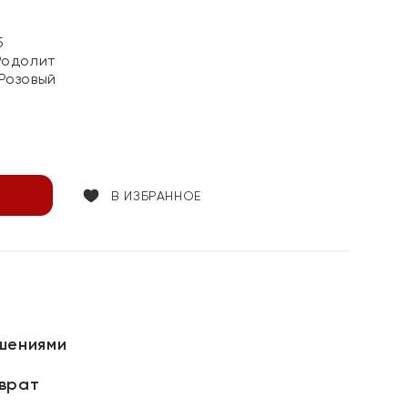
5
Родолит
Розовый
В ИЗБРАННОЕ
шениями
зврат