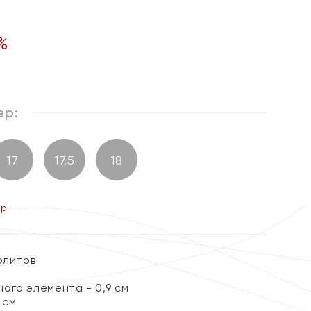
%
ер:
17
17.5
18
ер
олитов
ого элемента - 0,9 см
 см