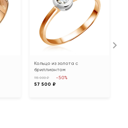
Кольцо из золота с
К
бриллиантом
ф
-50%
115 000 ₽
96
57 500 ₽
4