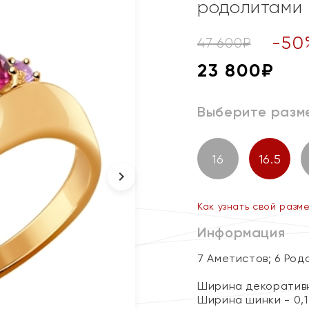
родолитами
-
50
47 600
₽
23 800
₽
Выберите разм
16
16.5
Как узнать свой разм
Информация
7 Аметистов; 6 Род
Ширина декоративн
Ширина шинки - 0,1