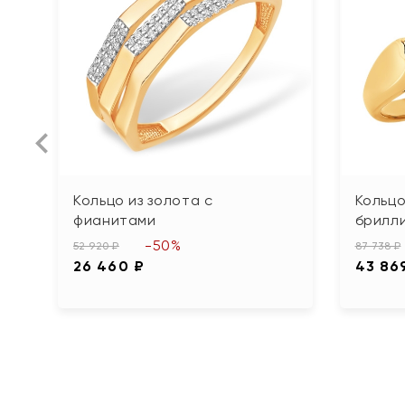
Кольцо из золота с
Кольцо
фианитами
брилл
-50%
52 920 ₽
87 738 ₽
26 460 ₽
43 86