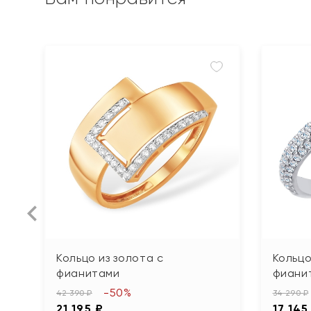
Кольцо из золота с
Кольцо
фианитами
фиани
-50%
42 390 ₽
34 290 ₽
21 195 ₽
17 145