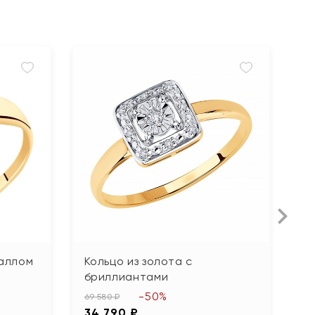
таллом
Кольцо из золота с
К
бриллиантами
б
-50%
69 580 ₽
16
34 790 ₽
8