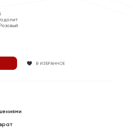
5
Родолит
Розовый
В ИЗБРАННОЕ
шениями
зврат