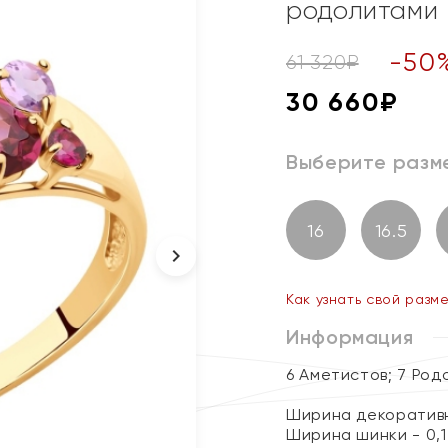
родолитами
-
50
61 320
₽
30 660
₽
Выберите разм
16
16.5
Как узнать свой разм
Информация
6 Аметистов; 7 Род
Ширина декоративн
Ширина шинки - 0,1