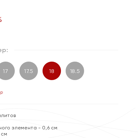
%
ер:
17
17.5
18
18.5
ер
олитов
ого элемента - 0,6 см
 см