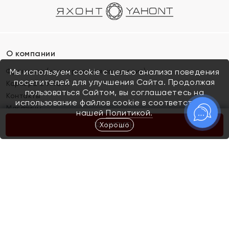
О компании
Франшиза (коммерческая концессия)
Мы используем cookie с целью анализа поведения
посетителей для улучшения Сайта. Продолжая
Карьера в ЯХОНТ
пользоваться Сайтом, вы соглашаетесь на
Контакты
использование файлов cookie в соответствии с
Магазины
нашей
Политикой.
Хорошо
КУПИТЬ
Покупателям
Как определить размер украшения
Киров
Акции
Магазины
Скупка и обмен золота
Отзывы
Электронный подарочный сертификат
Помолвка и свадьба
Правила пользования Электронным
Каталог
подарочным сертификатом «Яхонт»