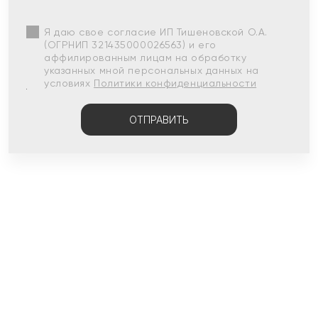
Я даю свое согласие ИП Тишеновской О.А.
(ОГРНИП 321435000026563) и его
аффилированным лицам на обработку
указанных мной персональных данных на
условиях
Политики конфиденциальности
ОТПРАВИТЬ