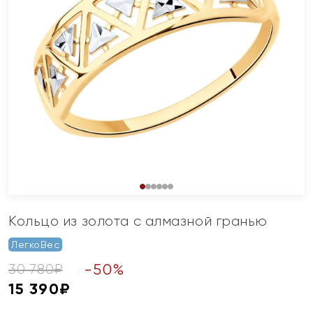
Кольцо из золота с алмазной гранью
ЛегкоВес
-
50
%
30 780
₽
15 390
₽