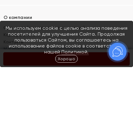
О компании
Франшиза (коммерческая концессия)
Мы используем cookie с целью анализа поведения
посетителей для улучшения Сайта. Продолжая
Карьера в ЯХОНТ
пользоваться Сайтом, вы соглашаетесь на
Контакты
использование файлов cookie в соответствии с
Магазины
нашей
Политикой.
Хорошо
КУПИТЬ
Покупателям
Как определить размер украшения
Киров
Акции
Магазины
Скупка и обмен золота
Отзывы
Электронный подарочный сертификат
Помолвка и свадьба
Правила пользования Электронным
Каталог
подарочным сертификатом «Яхонт»
Новинки
Доставка и оплата
Акции