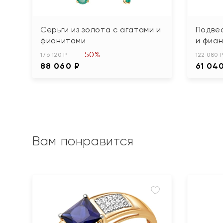
Серьги из золота с агатами и
Подвес
фианитами
и фиа
-50%
176 120 ₽
122 080 
88 060 ₽
61 04
Вам понравится