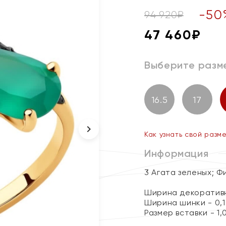
-
50
94 920
₽
47 460
₽
Выберите разм
16.5
17
Как узнать свой разм
Информация
3 Агата зеленых; Ф
Ширина декоративн
Ширина шинки - 0,1
Размер вставки - 1,0