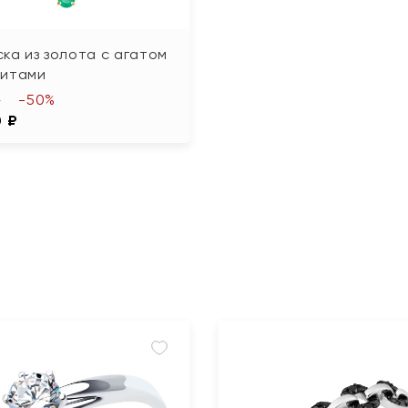
ка из золота с агатом
нитами
-50%
₽
0 ₽