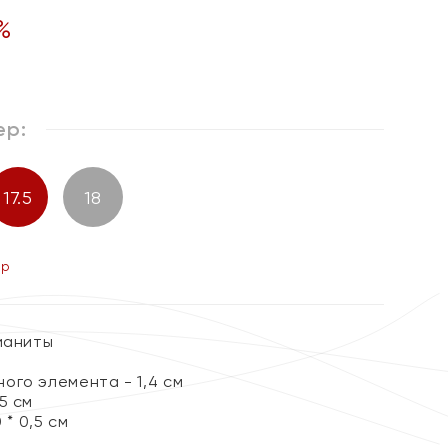
%
ер:
17.5
18
ер
ианиты
ого элемента - 1,4 см
5 см
 * 0,5 см