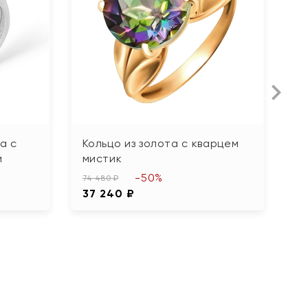
а с
Кольцо из золота с кварцем
К
и
мистик
29
-50%
1
74 480 ₽
37 240 ₽