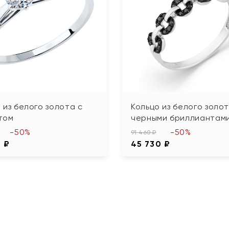
 из белого золота с
Кольцо из белого золот
том
черными бриллиантам
-50%
-50%
91 460 ₽
0 ₽
45 730 ₽