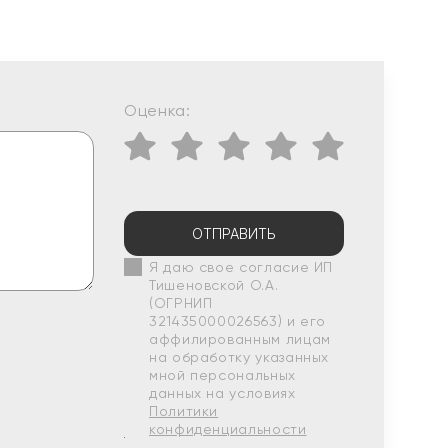
Оценка:
ОТПРАВИТЬ
Я даю свое согласие ИП
Тишеновской О.А.
(ОГРНИП
321435000026563) и его
аффилированным лицам
на обработку указанных
мной персональных
данных на условиях
Политики
конфиденциальности