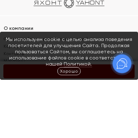
О компании
Франшиза (коммерческая концессия)
Мы используем cookie с целью анализа поведения
посетителей для улучшения Сайта. Продолжая
Карьера в ЯХОНТ
пользоваться Сайтом, вы соглашаетесь на
Контакты
использование файлов cookie в соответствии с
Магазины
нашей
Политикой.
Хорошо
КУПИТЬ
Покупателям
Как определить размер украшения
Киров
Акции
Магазины
Скупка и обмен золота
Отзывы
Электронный подарочный сертификат
Помолвка и свадьба
Правила пользования Электронным
Каталог
подарочным сертификатом «Яхонт»
Новинки