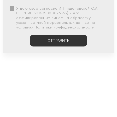
Я даю свое согласие ИП Тишеновской О.А.
(ОГРНИП 321435000026563) и его
аффилированным лицам на обработку
указанных мной персональных данных на
условиях
Политики конфиденциальности
ОТПРАВИТЬ