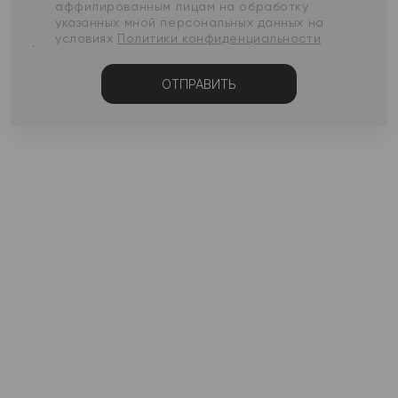
аффилированным лицам на обработку
указанных мной персональных данных на
условиях
Политики конфиденциальности
ОТПРАВИТЬ