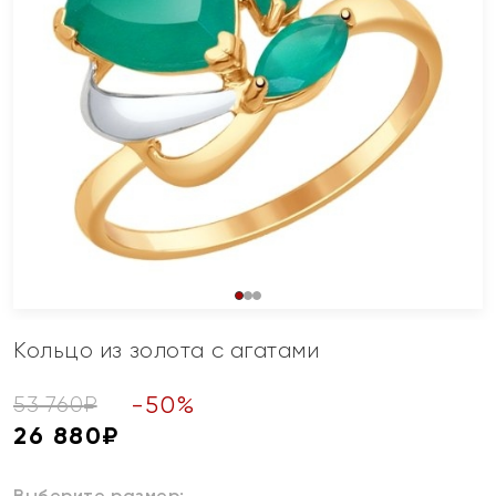
Кольцо из золота с агатами
-
50
%
53 760
₽
26 880
₽
Выберите размер: