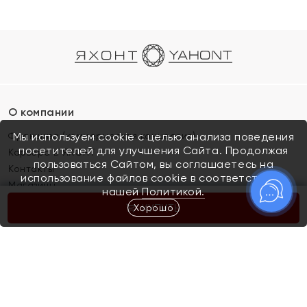
О компании
Франшиза (коммерческая концессия)
Мы используем cookie с целью анализа поведения
посетителей для улучшения Сайта. Продолжая
Карьера в ЯХОНТ
пользоваться Сайтом, вы соглашаетесь на
Контакты
использование файлов cookie в соответствии с
Магазины
нашей
Политикой.
Хорошо
КУПИТЬ
Покупателям
Как определить размер украшения
Киров
Акции
Магазины
Скупка и обмен золота
Отзывы