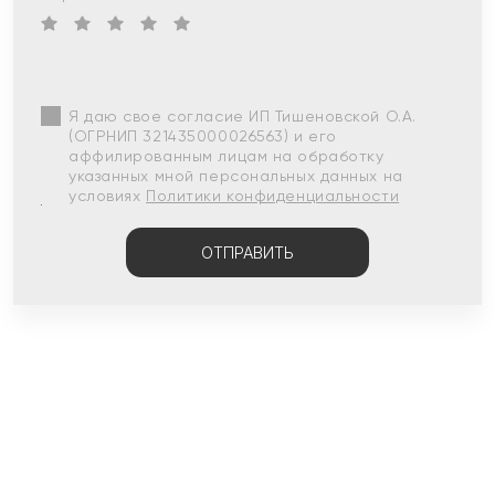
Я даю свое согласие ИП Тишеновской О.А.
(ОГРНИП 321435000026563) и его
аффилированным лицам на обработку
указанных мной персональных данных на
условиях
Политики конфиденциальности
ОТПРАВИТЬ