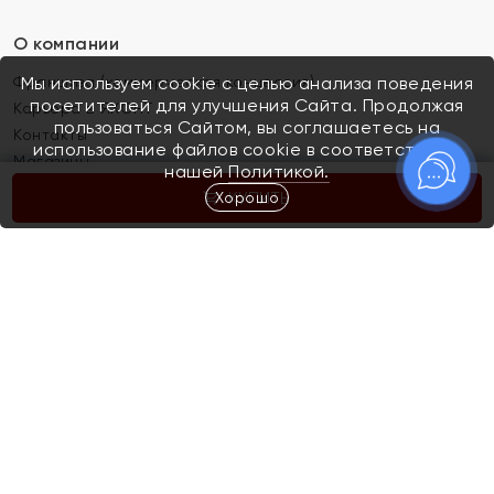
О компании
Франшиза (коммерческая концессия)
Мы используем cookie с целью анализа поведения
посетителей для улучшения Сайта. Продолжая
Карьера в ЯХОНТ
пользоваться Сайтом, вы соглашаетесь на
Контакты
использование файлов cookie в соответствии с
Магазины
нашей
Политикой.
Хорошо
КУПИТЬ
Покупателям
Как определить размер украшения
Киров
Акции
Магазины
Скупка и обмен золота
Отзывы
Электронный подарочный сертификат
Помолвка и свадьба
Правила пользования Электронным
Каталог
подарочным сертификатом «Яхонт»
Новинки
Доставка и оплата
Акции