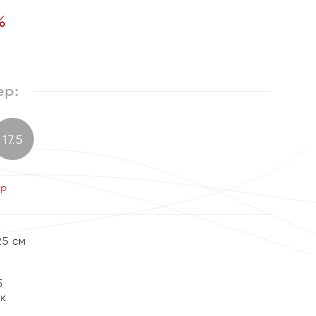
%
ер:
17.5
ер
25 см
5
ок