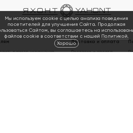
Мы используем cookie с целью анализа поведения
посетителей для улучшения Сайта. Продолжая
ользоваться Сайтом, вы соглашаетесь на использован
файлов cookie в соответствии с нашей
Политикой.
елям
Доставка и оплата
П
Хорошо
елить размер украшения
Доставка и оплата
П
п
обмен золота
ый подарочный сертификат
ользования Электронным
м сертификатом «Яхонт»