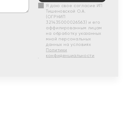
Я даю свое согласие ИП
Тишеновской О.А.
(ОГРНИП
321435000026563) и его
аффилированным лицам
на обработку указанных
мной персональных
данных на условиях
Политики
конфиденциальности