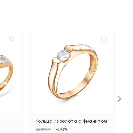
Кольцо из золота с фианитом
К
-50%
62 370 ₽
56