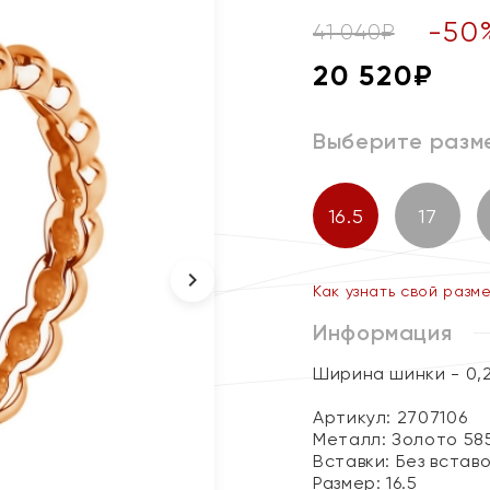
-
50
41 040
₽
20 520
₽
Выберите разм
16.5
17
Как узнать свой разм
Информация
Ширина шинки - 0,
Артикул: 2707106
Металл:
Золото 58
Вставки:
Без встав
Размер:
16.5