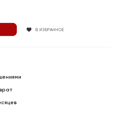
В ИЗБРАННОЕ
шениями
зврат
есяцев