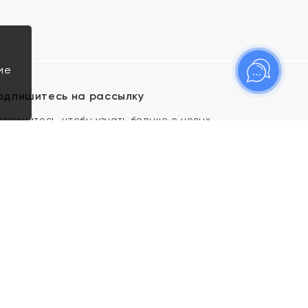
ие
одпишитесь на рассылку
одпишитесь, чтобы узнать больше о новых
оступлениях, новостях и спецпредложениях Яхонт!
Я даю свое согласие ИП Тишеновской О.А.
(ОГРНИП 321435000026563) и его
аффилированным лицам на обработку указанных