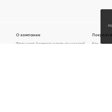
п
О компании
Покупат
Франшиза (коммерческая концессия)
Как опред
Карьера в ЯХОНТ
Акции
Контакты
Скупка и 
Магазины
Отзывы
Электронн
Правила п
подарочны