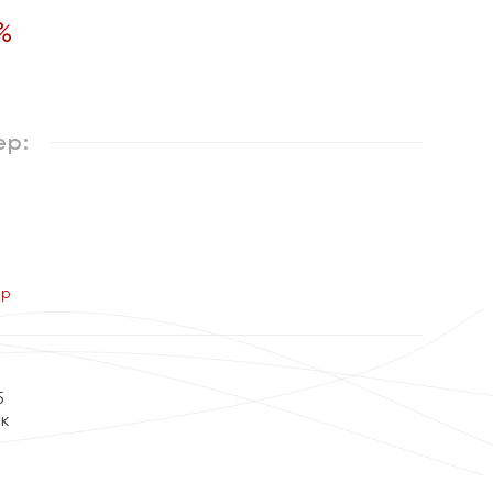
%
ер:
ер
5
ок