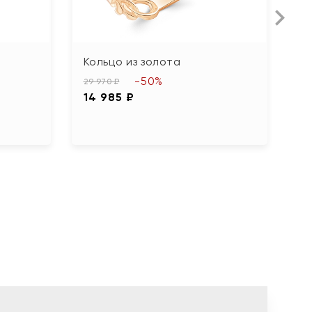
Кольцо из золота
К
а
-50%
29 970 ₽
14 985 ₽
27
1