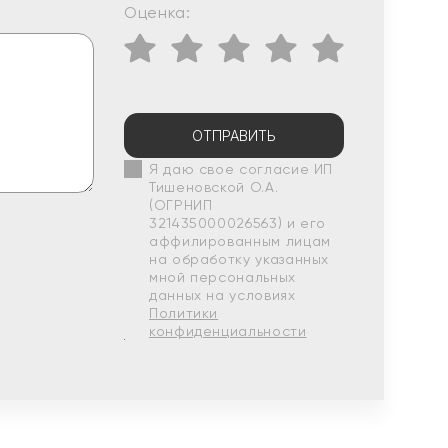
Оценка:
ОТПРАВИТЬ
Я даю свое согласие ИП
Тишеновской О.А.
(ОГРНИП
321435000026563) и его
аффилированным лицам
на обработку указанных
мной персональных
данных на условиях
Политики
конфиденциальности