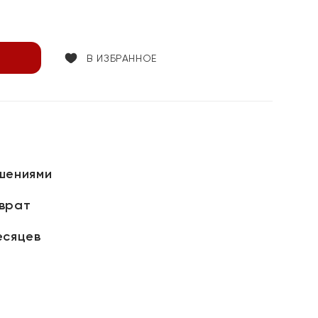
В ИЗБРАННОЕ
шениями
зврат
есяцев