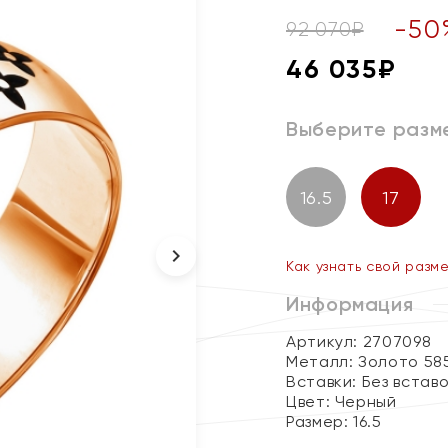
-
50
92 070
₽
46 035
₽
Выберите разм
16.5
17
Как узнать свой разм
Информация
Артикул: 2707098
Металл:
Золото 58
Вставки:
Без встав
Цвет:
Черный
Размер:
16.5