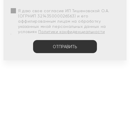
Я даю свое согласие ИП Тишеновской О.А.
(ОГРНИП 321435000026563) и его
аффилированным лицам на обработку
указанных мной персональных данных на
условиях
Политики конфиденциальности
ОТПРАВИТЬ