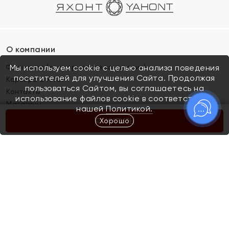
О компании
Франшиза (коммерческая концессия)
Мы используем cookie с целью анализа поведения
посетителей для улучшения Сайта. Продолжая
Карьера в ЯХОНТ
пользоваться Сайтом, вы соглашаетесь на
Контакты
использование файлов cookie в соответствии с
Магазины
нашей
Политикой.
Хорошо
КУПИТЬ
Покупателям
Как определить размер украшения
Киров
Акции
Магазины
Скупка и обмен золота
Отзывы
Электронный подарочный сертификат
Помолвка и свадьба
Правила пользования Электронным
Каталог
подарочным сертификатом «Яхонт»